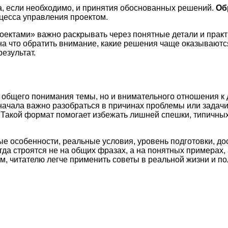
а, если необходимо, и принятия обоснованных решений.
Об
цесса управления проектом.
ектами» важно раскрывать через понятные детали и практ
 на что обратить внимание, какие решения чаще оказывают
езультат.
о общего понимания темы, но и внимательного отношения к 
начала важно разобраться в причинах проблемы или задач
и. Такой формат помогает избежать лишней спешки, типичн
ые особенности, реальные условия, уровень подготовки, д
а строятся не на общих фразах, а на понятных примерах, 
м, читателю легче применить советы в реальной жизни и по