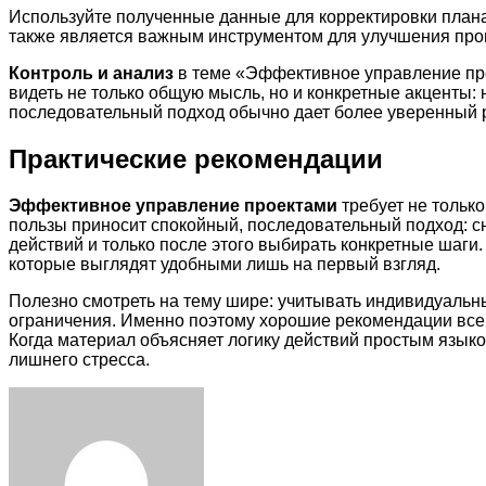
Используйте полученные данные для корректировки план
также является важным инструментом для улучшения про
Контроль и анализ
в теме «Эффективное управление про
видеть не только общую мысль, но и конкретные акценты:
последовательный подход обычно дает более уверенный р
Практические рекомендации
Эффективное управление проектами
требует не тольк
пользы приносит спокойный, последовательный подход: с
действий и только после этого выбирать конкретные шаг
которые выглядят удобными лишь на первый взгляд.
Полезно смотреть на тему шире: учитывать индивидуальн
ограничения. Именно поэтому хорошие рекомендации всегд
Когда материал объясняет логику действий простым языко
лишнего стресса.
Facebook
Twitter
LinkedIn
Tumblr
Pinterest
Reddit
VKontakte
Odnoklassniki
Skype
WhatsApp
Telegram
Viber
Share
Print
via
Email