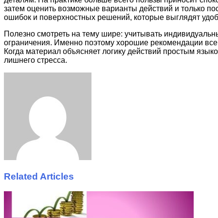
затем оценить возможные варианты действий и только по
ошибок и поверхностных решений, которые выглядят удо
Полезно смотреть на тему шире: учитывать индивидуальн
ограничения. Именно поэтому хорошие рекомендации всегд
Когда материал объясняет логику действий простым языко
лишнего стресса.
Facebook
Twitter
LinkedIn
Tumblr
Pinterest
Reddit
VKontakte
Odnoklassniki
Skype
WhatsApp
Telegram
Viber
Share
Print
via
Email
Related Articles