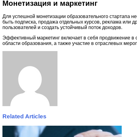
Монетизация и маркетинг
Для успешной монетизации образовательного стартапа не
быть подписка, продажа отдельных курсов, реклама или д
пользователей и создать устойчивый поток доходов.
Эффективный маркетинг включает в себя продвижение в со
области образования, а также участие в отраслевых меро
Facebook
Twitter
LinkedIn
Tumblr
Pinterest
Reddit
VKontakte
Odnoklassniki
Skype
WhatsApp
Telegram
Viber
Share
Print
via
Email
Related Articles