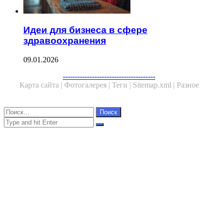
Идеи для бизнеса в сфере
здравоохранения
09.01.2026
Facebook
Twitter
WhatsApp
Telegram
--------------------------------------
Карта сайта |
Фотогалерея |
Теги |
Sitemap.xml |
Разное
Close
Найти:
Close
Search
for