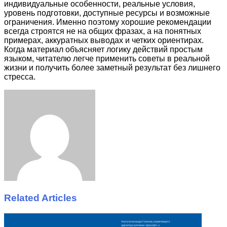
индивидуальные особенности, реальные условия,
уровень подготовки, доступные ресурсы и возможные
ограничения. Именно поэтому хорошие рекомендации
всегда строятся не на общих фразах, а на понятных
примерах, аккуратных выводах и четких ориентирах.
Когда материал объясняет логику действий простым
языком, читателю легче применить советы в реальной
жизни и получить более заметный результат без лишнего
стресса.
Facebook
Twitter
LinkedIn
Tumblr
Pinterest
Reddit
VKontakte
Odnoklassniki
Skype
WhatsApp
Telegram
Viber
Share
Print
via
Email
Related Articles