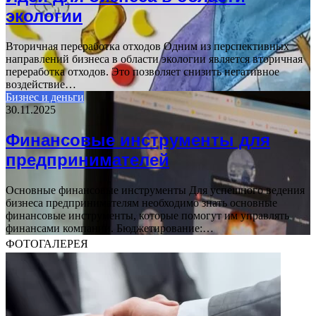
экологии
Вторичная переработка отходов Одним из перспективных
направлений бизнеса в области экологии является вторичная
переработка отходов. Это позволяет снизить негативное
воздействие…
Бизнес и деньги
30.11.2025
Финансовые инструменты для
предпринимателей
Основные финансовые инструменты Для успешного ведения
бизнеса предпринимателям необходимо знать основные
финансовые инструменты, которые помогут им управлять
финансами компании. Бюджетирование:…
ФОТОГАЛЕРЕЯ