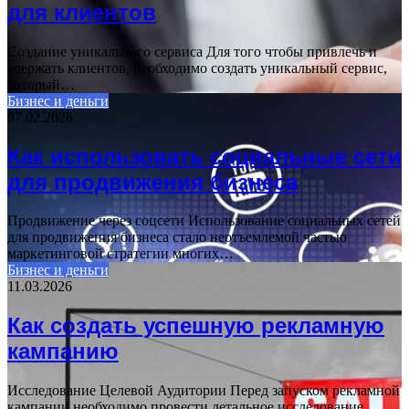
для клиентов
Создание уникального сервиса Для того чтобы привлечь и
удержать клиентов, необходимо создать уникальный сервис,
который…
Бизнес и деньги
07.02.2026
Как использовать социальные сети
для продвижения бизнеса
Продвижение через соцсети Использование социальных сетей
для продвижения бизнеса стало неотъемлемой частью
маркетинговой стратегии многих…
Бизнес и деньги
11.03.2026
Как создать успешную рекламную
кампанию
Исследование Целевой Аудитории Перед запуском рекламной
кампании необходимо провести детальное исследование