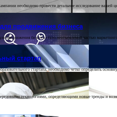
ампании необходимо провести детальное исследование вашей це
 для продвижения бизнеса
для продвижения бизнеса стало неотъемлемой частью маркетинг
ьный стартап
образовательного стартапа, необходимо четко определить основ
 с передовыми технологиями, определяющими новые тренды и во