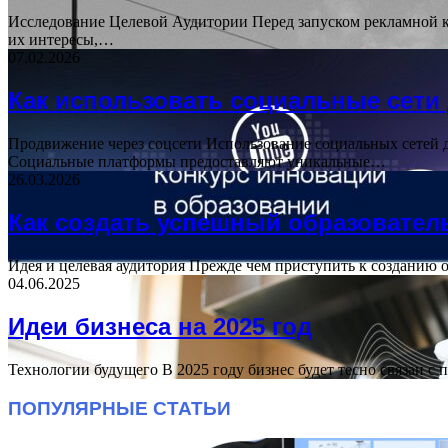
Исследование Целевой Аудитории Перед запуском рекламной к
их интересы,…
07.02.2026
Как использовать социальные сети
Продвижение через соцсети Использование социальных сетей 
Социальные платформы предоставляют уникальные…
26.03.2026
Как создать успешный образовател
Идея и целевая аудитория Прежде чем приступить к созданию 
04.06.2025
Идеи бизнеса на 2025 год
Технологии будущего В 2025 году бизнес будет тесно связан
ПОПУЛЯРНЫЕ СТАТЬИ