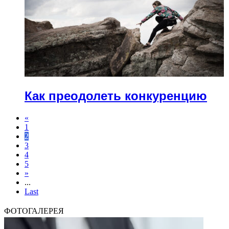
Как преодолеть конкуренцию
«
1
2
3
4
5
»
...
Last
ФОТОГАЛЕРЕЯ