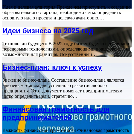
Идея и целевая аудитория Прежде чем приступить к созданию
образовательного стартапа, необходимо четко определить
основную идею проекта и целевую аудиторию.…
Идеи бизнеса на 2025 год
Технологии будущего В 2025 году бизнес будет тесно связан с
передовыми технологиями, определяющими новые тренды и
возможности для развития. Искусственный…
Бизнес-план: ключ к успеху
Значение бизнес-плана Составление бизнес-плана является
ключевым этапом для успешного развития любого
предприятия. Этот документ помогает предпринимателям
четко определить цели, стратегию…
Финансовая грамотность для
предпринимателей
Важность финансовой грамотности Финансовая грамотность