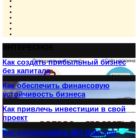
ИНТЕРЕСНОЕ
Как создать прибыльный бизнес
без капитала
Как обеспечить финансовую
устойчивость бизнеса
Как привлечь инвестиции в свой
проект
Как использовать Big Data для