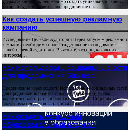
удержать клиентов, необходимо создать уникальный сервис,
который будет выделять ваше предприятие на…
Как создать успешную рекламную
кампанию
Исследование Целевой Аудитории Перед запуском рекламной
кампании необходимо провести детальное исследование
вашей целевой аудитории. Выясните, кто они, каковы их
интересы,…
Как использовать социальные сети
для продвижения бизнеса
Продвижение через соцсети Использование социальных сетей
для продвижения бизнеса стало неотъемлемой частью
маркетинговой стратегии многих компаний. Социальные
платформы предоставляют уникальные…
Как создать успешный
образовательный стартап