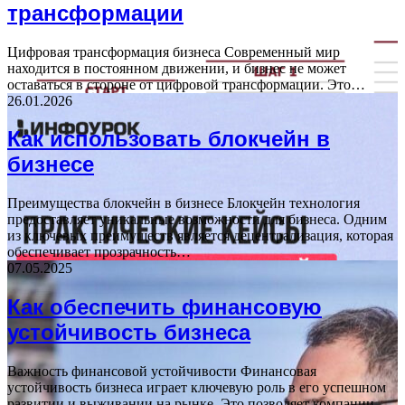
трансформации
Цифровая трансформация бизнеса Современный мир
находится в постоянном движении, и бизнес не может
оставаться в стороне от цифровой трансформации. Это…
26.01.2026
Как использовать блокчейн в
бизнесе
Преимущества блокчейн в бизнесе Блокчейн технология
предоставляет уникальные возможности для бизнеса. Одним
из ключевых преимуществ является децентрализация, которая
обеспечивает прозрачность…
07.05.2025
Как обеспечить финансовую
устойчивость бизнеса
Важность финансовой устойчивости Финансовая
устойчивость бизнеса играет ключевую роль в его успешном
развитии и выживании на рынке. Это позволяет компании…