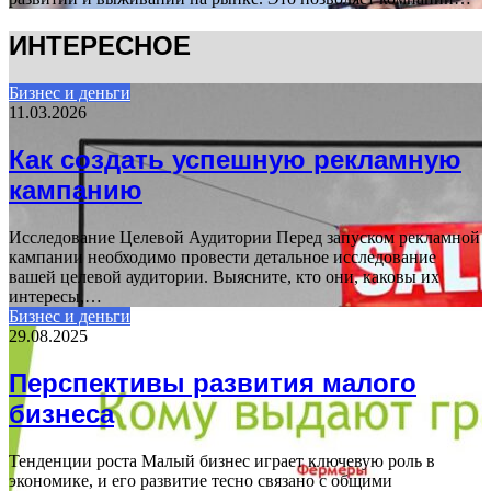
ИНТЕРЕСНОЕ
Бизнес и деньги
11.03.2026
Как создать успешную рекламную
кампанию
Исследование Целевой Аудитории Перед запуском рекламной
кампании необходимо провести детальное исследование
вашей целевой аудитории. Выясните, кто они, каковы их
интересы,…
Бизнес и деньги
29.08.2025
Перспективы развития малого
бизнеса
Тенденции роста Малый бизнес играет ключевую роль в
экономике, и его развитие тесно связано с общими