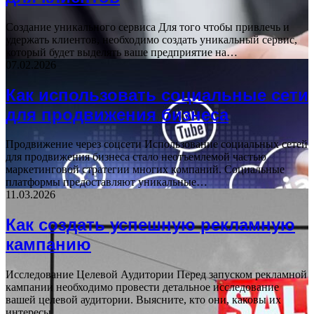
Создание уникального сервиса Для того чтобы привлечь и
удержать клиентов, необходимо создать уникальный сервис,
который будет выделять ваше предприятие на…
07.02.2026
Как использовать социальные сети
для продвижения бизнеса
Продвижение через соцсети Использование социальных сетей
для продвижения бизнеса стало неотъемлемой частью
маркетинговой стратегии многих компаний. Социальные
платформы предоставляют уникальные…
11.03.2026
Как создать успешную рекламную
кампанию
Исследование Целевой Аудитории Перед запуском рекламной
кампании необходимо провести детальное исследование
вашей целевой аудитории. Выясните, кто они, каковы их
интересы,…