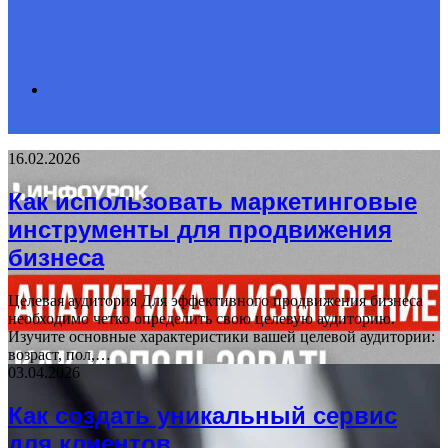
Search
16.02.2026
for
Как использовать маркетинговые
инструменты для продвижения
бизнеса
Целевая аудитория Для эффективного продвижения бизнеса
необходимо четко определить свою целевую аудиторию.
Изучите основные характеристики вашей целевой аудитории:
возраст, пол,…
03.04.2026
Как создать уникальный сервис
для клиентов