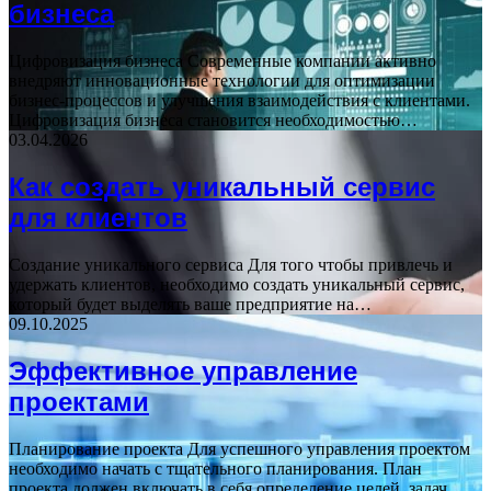
бизнеса
Цифровизация бизнеса Современные компании активно
внедряют инновационные технологии для оптимизации
бизнес-процессов и улучшения взаимодействия с клиентами.
Цифровизация бизнеса становится необходимостью…
03.04.2026
Как создать уникальный сервис
для клиентов
Создание уникального сервиса Для того чтобы привлечь и
удержать клиентов, необходимо создать уникальный сервис,
который будет выделять ваше предприятие на…
09.10.2025
Эффективное управление
проектами
Планирование проекта Для успешного управления проектом
необходимо начать с тщательного планирования. План
проекта должен включать в себя определение целей, задач,…