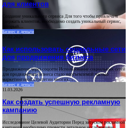
для клиентов
Создание уникального сервиса Для того чтобы привлечь и
удержать клиентов, необходимо создать уникальный сервис,
который…
Бизнес и деньги
07.02.2026
Как использовать социальные сети
для продвижения бизнеса
Продвижение через соцсети Использование социальных сетей
для продвижения бизнеса стало неотъемлемой частью
маркетинговой стратегии многих…
Бизнес и деньги
11.03.2026
Как создать успешную рекламную
кампанию
Исследование Целевой Аудитории Перед запуском рекламной
кампании необходимо провести детальное исследование