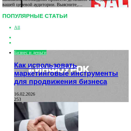
вашей целевой аудитории. Выясните,…
ПОПУЛЯРНЫЕ СТАТЬИ
All
Previous
page
Next
page
Бизнес и деньги
Как использовать
маркетинговые инструменты
для продвижения бизнеса
16.02.2026
253