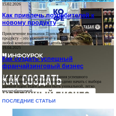
15.02.2026
Как привлечь потребителей к
новому продукту
Привлечение внимания Привлечение потребителей к новому
продукту – это важный этап в маркетинговой стратегии
любой компании. Для того чтобы успешно…
19.04.2025
Как создать успешный
франчайзинговый бизнес
Выбор успешной идеи Для создания успешного
франчайзингового бизнеса необходимо начать с выбора
удачной идеи. Идея должна быть уникальной, легко
масштабируемой…
ПОСЛЕДНИЕ СТАТЬИ