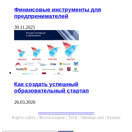
Финансовые инструменты для
предпринимателей
30.11.2025
Как создать успешный
образовательный стартап
26.03.2026
Facebook
Twitter
WhatsApp
Telegram
--------------------------------------
Карта сайта |
Фотогалерея |
Теги |
Sitemap.xml |
Разное